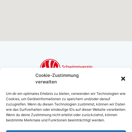
Cookie-Zustimmung
verwalten
Schwimmverein Bamberg
Um dir ein optimales Erlebnis zu bieten, verwenden wir Technologien wie
Bughof 50, 96049 Bamberg
Cookies, um Geräteinformationen zu speichern und/oder darauf
info@svbamberg.de
zuzugreifen. Wenn du diesen Technologien zustimmst, können wir Daten
0951/ 54 946
wie das Surfverhalten oder eindeutige IDs auf dieser Website verarbeiten.
Wenn du deine Zustimmung nicht erteilst oder zurückziehst, können
bestimmte Merkmale und Funktionen beeinträchtigt werden.