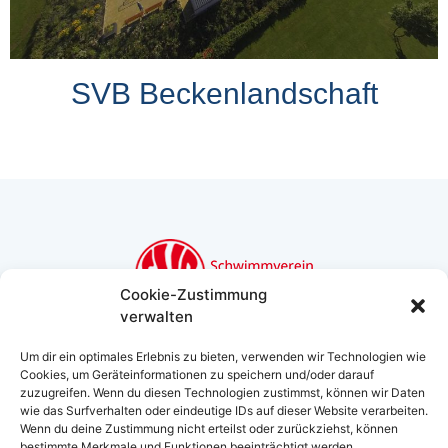
SVB Beckenlandschaft
Cookie-Zustimmung
verwalten
Schwimmverein Bamberg
Um dir ein optimales Erlebnis zu bieten, verwenden wir Technologien wie
Bughof 50, 96049 Bamberg
Cookies, um Geräteinformationen zu speichern und/oder darauf
info@svbamberg.de
zuzugreifen. Wenn du diesen Technologien zustimmst, können wir Daten
0951/ 54 946
wie das Surfverhalten oder eindeutige IDs auf dieser Website verarbeiten.
Wenn du deine Zustimmung nicht erteilst oder zurückziehst, können
bestimmte Merkmale und Funktionen beeinträchtigt werden.