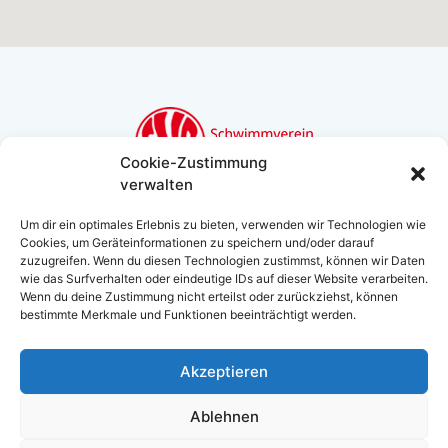
Cookie-Zustimmung
verwalten
Schwimmverein Bamberg
Um dir ein optimales Erlebnis zu bieten, verwenden wir Technologien wie
Bughof 50, 96049 Bamberg
Cookies, um Geräteinformationen zu speichern und/oder darauf
info@svbamberg.de
zuzugreifen. Wenn du diesen Technologien zustimmst, können wir Daten
0951/ 54 946
wie das Surfverhalten oder eindeutige IDs auf dieser Website verarbeiten.
Wenn du deine Zustimmung nicht erteilst oder zurückziehst, können
bestimmte Merkmale und Funktionen beeinträchtigt werden.
Akzeptieren
Kontakt
Datenschutz
Impressum
Ablehnen
Haftungsausschluss
Cookie-Richtlinie (EU)