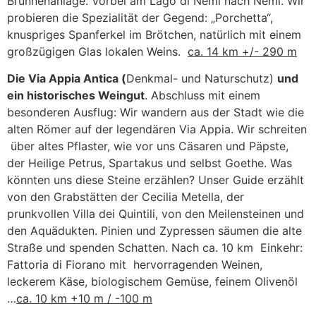
Brunnenanlage. Vorbei am Lago di Nemi nach Nemi. Wir
probieren die Spezialität der Gegend: „Porchetta“,
knuspriges Spanferkel im Brötchen, natürlich mit einem
großzügigen Glas lokalen Weins.
ca. 14 km +/- 290 m
Die Via Appia Antica (
Denkmal- und Naturschutz)
und
ein historisches Weingut
. Abschluss mit einem
besonderen Ausflug: Wir wandern aus der Stadt wie die
alten Römer auf der legendären Via Appia. Wir schreiten
über altes Pflaster, wie vor uns Cäsaren und Päpste,
der Heilige Petrus, Spartakus und selbst Goethe. Was
könnten uns diese Steine erzählen? Unser Guide erzählt
von den Grabstätten der Cecilia Metella, der
prunkvollen Villa dei Quintili, von den Meilensteinen und
den Aquädukten. Pinien und Zypressen säumen die alte
Straße und spenden Schatten. Nach ca. 10 km Einkehr:
Fattoria di Fiorano mit hervorragenden Weinen,
leckerem Käse, biologischem Gemüse, feinem Olivenöl
…
ca. 10 km +10 m / -100 m